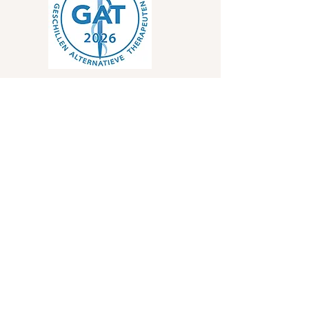
Ik val als CAT-therapeut onder GAT-Wkkgz
klachtrecht en GAT-tuchtrecht bij de
Geschilleninstantie Alternatieve
Therapeuten (GAT). Voor meer informatie
over mijn klachtenregeling
zie:
gatgeschillen.nl
Algemene Voorwaarden
Privacy Statement
Schrijf je in voor de