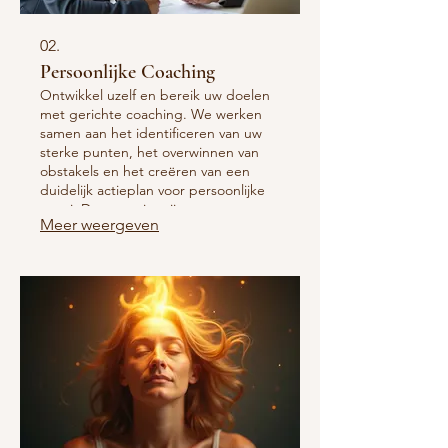
02.
Persoonlijke Coaching
Ontwikkel uzelf en bereik uw doelen
met gerichte coaching. We werken
samen aan het identificeren van uw
sterke punten, het overwinnen van
obstakels en het creëren van een
duidelijk actieplan voor persoonlijke
groei. Deze sessies zijn ontworpen
Meer weergeven
om uw potentieel volledig te
benutten.