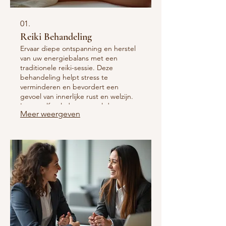
01.
Reiki Behandeling
Ervaar diepe ontspanning en herstel
van uw energiebalans met een
traditionele reiki-sessie. Deze
behandeling helpt stress te
verminderen en bevordert een
gevoel van innerlijke rust en welzijn.
Laat uzelf opladen en voel de
Meer weergeven
positieve effecten van deze helende
energie.