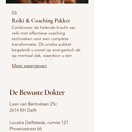
03.
Reiki & Coaching Pakket
Combineer de helende kracht van
reiki met effectieve coaching
technieken voor een complete
transformatie. Dit unieke pakket
begeleidt u zowel op energetisch als
op mentaal vlak, waardoor u een
dieper niveau van balans en
Meer weergeven
zelfbewustzijn bereikt. Ervaar een
krachtige synergie voor uw algehele
welzijn.
De Bewuste Dokter
Laan van Bentvelsen 25c
2614 KH Delft
Locatie Delftstede, ruimte 121
Phoenixstraat 66